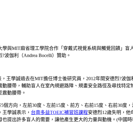
大學與MIT麻省理工學院合作「穿戴式視覺系統與觸覺回饋」盲
伽利（Andrea Bocelli）贊助。
，王學誠過去在MIT擔任博士後研究員，2012年間安德烈?波
震動腰帶，輔助盲人在室內規避路障、規畫安全路徑及尋找特定
至震動腰帶。
5個方向，左前30度、左前15度、前方、右前15度、右前30
。王學誠表示，
台南多益TOEIC補習班課程
安德烈12歲失明，他
也提出許多盲人的需要，讓他產生更大的力量與動機。(中國時