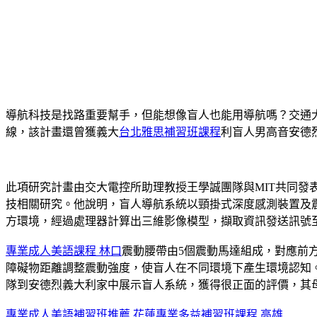
導航科技是找路重要幫手，但能想像盲人也能用導航嗎？交通
線，該計畫還曾獲義大
台北雅思補習班課程
利盲人男高音安德烈?波
此項研究計畫由交大電控所助理教授王學誠團隊與MIT共同發表
技相關研究。他說明，盲人導航系統以頸掛式深度感測裝置及
方環境，經過處理器計算出三維影像模型，擷取資訊發送訊號
專業成人美語課程 林口
震動腰帶由5個震動馬達組成，對應前方
障礙物距離調整震動強度，使盲人在不同環境下產生環境認知
隊到安德烈義大利家中展示盲人系統，獲得很正面的評價，其母
專業成人美語補習班推薦 花蓮
專業多益補習班課程 高雄