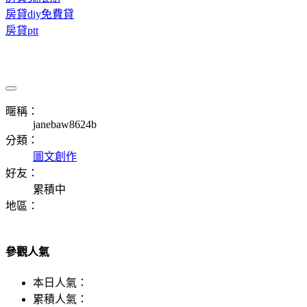
房貸diy免費貸
房貸ptt
暱稱：
janebaw8624b
分類：
圖文創作
好友：
累積中
地區：
參觀人氣
本日人氣：
累積人氣：