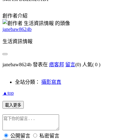
創作者介紹
janebaw8624b
生活資訊情報
janebaw8624b 發表在
痞客邦
留言
(0)
人氣(
0
)
全站分類：
攝影寫真
▲top
載入更多
公開留言
私密留言