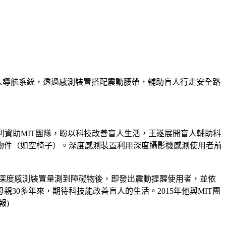
人導航系統，透過感測裝置搭配震動腰帶，輔助盲人行走安全路
伽利資助MIT團隊，盼以科技改善盲人生活，王遂展開盲人輔助科
物件（如空椅子）。深度感測裝置利用深度攝影機感測使用者前
度，深度感測裝置量測到障礙物後，即發出震動提醒使用者，並依
母親30多年來，期待科技能改善盲人的生活。2015年他與MIT團
報)