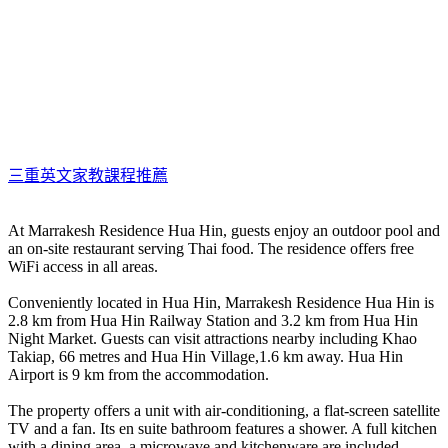
三重英文家教課程推薦
At Marrakesh Residence Hua Hin, guests enjoy an outdoor pool and
an on-site restaurant serving Thai food. The residence offers free
WiFi access in all areas.
Conveniently located in Hua Hin, Marrakesh Residence Hua Hin is
2.8 km from Hua Hin Railway Station and 3.2 km from Hua Hin
Night Market. Guests can visit attractions nearby including Khao
Takiap, 66 metres and Hua Hin Village,1.6 km away. Hua Hin
Airport is 9 km from the accommodation.
The property offers a unit with air-conditioning, a flat-screen satellite
TV and a fan. Its en suite bathroom features a shower. A full kitchen
with a dining area, a microwave and kitchenware are included.