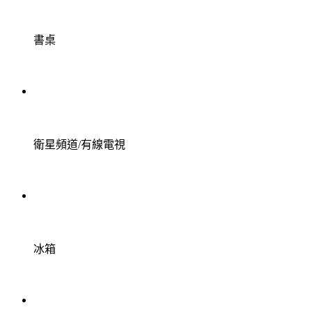
書桌
衛星頻道/有線電視
冰箱