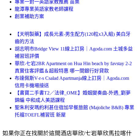
專業一對一英語家教推薦 苗栗
龍潭專業英語家教老師課程
創業補助方案
【天明製藥】成長元素-男生配方(120粒x3入組) 美白牙
齒的方法
胡志明市Bridge View 11線上訂房｜Agoda.com 土城多益
補習班評價
華欣-七岩2BR Apartment on Hua Hin beach by favstay 2-2
真實住客評鑑＆超殺特惠 哪一間銀行好貸款
布達佩斯V-r-s Csalad Apartmanja線上訂房｜Agoda.com
信用卡機場接送
【書寶二手書T2／法律_OME】婚姻變奏曲-外遇_劉夢
錦編 中和成人美語課程
聖朱利安瑪約利甚住宿加早餐旅館 (Majoliche B&B) 專業
托福TOEFL補習班 新屋
如果你正在找關於這間酒店華欣/七岩華欣馬拉喀什