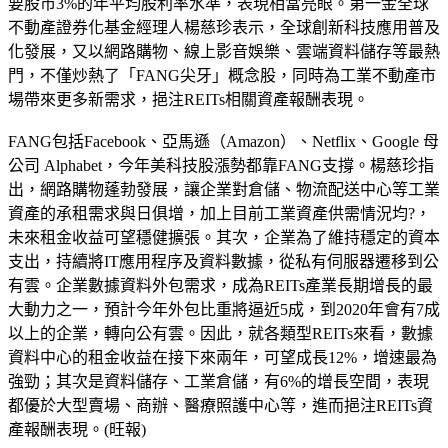
要股市3%的年平均股利率水準，表現相當亮眼。第一金全球
不動產證券化基金經理人楊慈珍表示，全球創新科技應用普及
化發展，又以網路購物、線上影音娛樂、雲端資料儲存等最熱
門，不僅炒熱了「FANG尖牙」概念股，同時為工業不動產市
場帶來更多新需求，挹注REITs相關資產報酬表現。
FANG包括Facebook、亞馬遜（Amazon）、Netflix、Google 母
公司 Alphabet，今年美科技股漲勢都靠FANG支撐。楊慈珍指
出，網路購物蓬勃發展，讓企業對倉儲、物流配送中心等工業
資產的承租需求與日俱增，加上目前工業資產供需情況均?，
未來租金收益可望穩健擴張。其次，企業為了維持穩定的資本
支出，持續將IT應用程序及資料數據，從私有伺服器遷移到公
有雲。企業數據資料外包需求，成為REITs產業長期增長的最
大動力之一，預計今年外包比重將逼近5成，到2020年會有7成
以上的企業，轉向公有雲。因此，就各類型REITs來看，數據
資料中心的租金收益在接下來兩年，可望成長12%，增速最為
強勁；其次是資料儲存、工業倉儲，有6%的增長空間，表現
都優於大型賣場、商辦、醫療照護中心等，進而挹注REITs資
產報酬表現。(旺報)