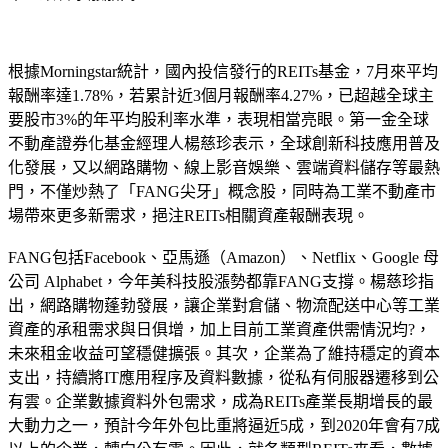
根據Morningstar統計，國內投信發行的REITs基金，7月來平均
報酬率達1.78%，若累計近3個月報酬率4.27%，已超越全球主
要股市3%的年平均股利率水準，表現相當亮眼。第一金全球
不動產證券化基金經理人楊慈珍表示，全球創新科技應用普及
化發展，又以網路購物、線上影音娛樂、雲端資料儲存等最熱
門，不僅炒熱了「FANG尖牙」概念股，同時為工業不動產市
場帶來更多新需求，挹注REITs相關資產報酬表現。
FANG包括Facebook、亞馬遜（Amazon）、Netflix、Google 母
公司 Alphabet，今年美科技股漲勢都靠FANG支撐。楊慈珍指
出，網路購物蓬勃發展，讓企業對倉儲、物流配送中心等工業
資產的承租需求與日俱增，加上目前工業資產供需情況均?，
未來租金收益可望穩健擴張。其次，企業為了維持穩定的資本
支出，持續將IT應用程序及資料數據，從私有伺服器遷移到公
有雲。企業數據資料外包需求，成為REITs產業長期增長的最
大動力之一，預計今年外包比重將逼近5成，到2020年會有7成