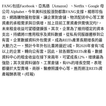
FANG包括Facebook、亞馬遜（Amazon）、Netflix、Google 母
公司 Alphabet，今年美科技股漲勢都靠FANG支撐。楊慈珍指
出，網路購物蓬勃發展，讓企業對倉儲、物流配送中心等工業
資產的承租需求與日俱增，加上目前工業資產供需情況均?，
未來租金收益可望穩健擴張。其次，企業為了維持穩定的資本
支出，持續將IT應用程序及資料數據，從私有伺服器遷移到公
有雲。企業數據資料外包需求，成為REITs產業長期增長的最
大動力之一，預計今年外包比重將逼近5成，到2020年會有7成
以上的企業，轉向公有雲。因此，就各類型REITs來看，數據
資料中心的租金收益在接下來兩年，可望成長12%，增速最為
強勁；其次是資料儲存、工業倉儲，有6%的增長空間，表現
都優於大型賣場、商辦、醫療照護中心等，進而挹注REITs資
產報酬表現。(旺報)