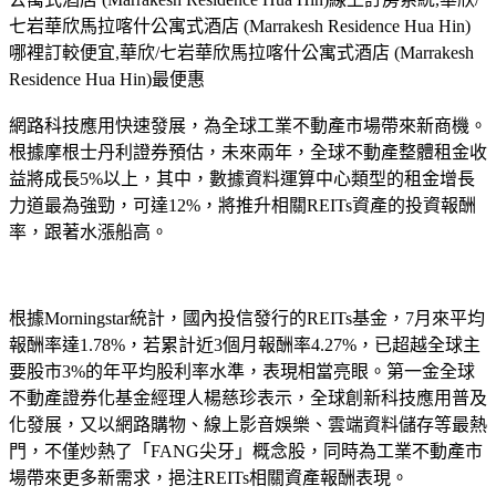
七岩華欣馬拉喀什公寓式酒店 (Marrakesh Residence Hua Hin)
哪裡訂較便宜,華欣/七岩華欣馬拉喀什公寓式酒店 (Marrakesh
Residence Hua Hin)最便惠
網路科技應用快速發展，為全球工業不動產市場帶來新商機。
根據摩根士丹利證券預估，未來兩年，全球不動產整體租金收
益將成長5%以上，其中，數據資料運算中心類型的租金增長
力道最為強勁，可達12%，將推升相關REITs資產的投資報酬
率，跟著水漲船高。
根據Morningstar統計，國內投信發行的REITs基金，7月來平均
報酬率達1.78%，若累計近3個月報酬率4.27%，已超越全球主
要股市3%的年平均股利率水準，表現相當亮眼。第一金全球
不動產證券化基金經理人楊慈珍表示，全球創新科技應用普及
化發展，又以網路購物、線上影音娛樂、雲端資料儲存等最熱
門，不僅炒熱了「FANG尖牙」概念股，同時為工業不動產市
場帶來更多新需求，挹注REITs相關資產報酬表現。