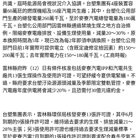
共識，屆時能源局會視狀況介入協調。台塑集團有4座裝置容
量60萬瓩的燃煤機組及16座汽電共生廠；其中，台塑化公用部
門生產的總發電量260萬千瓦，至於麥寮汽電總發電量為180萬
千瓦。台塑化公用部門因雲林縣通過禁燒生煤之地方自治條
例，限縮麥寮電廠排放、設備生煤使用量，減量20～30％，原
本換照時間為5年，現已改為每2年即須申請換照。台塑化公用
部門目前1年實際可提供電立（含既定歲修定檢因素）約150～
200萬千瓦；去年實際電力在150～180萬千瓦。(工商時報)
雲林縣府昨（12）日有條件核准包括麥寮汽電IPP和汽電共生
廠共13張生煤操作及使用許可證，可望紓緩今夏供電緊繃。不
過，縣府要求台塑汙染源源頭減量及季節限定雙軌管控，麥寮
汽電廠年度供電將會減少20％，且恐需付30億元違約金。
台塑集團表示，雲林縣環保局核發麥寮13張許可證，其中6月
到期的9張操作許可證，維持過去要求的生煤、排放減量21～
28％主張；另3張使用許可證也維持過去要求生煤減量標準，
至於麥寮汽電7月到期的1張操作許可證則要求配合春冬空氣不