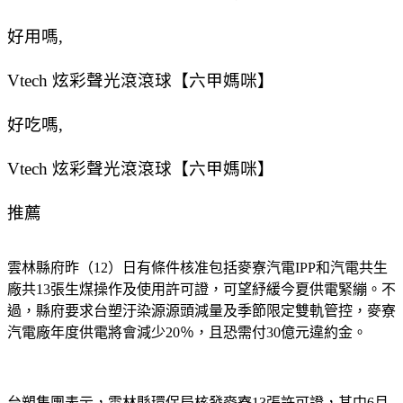
好用嗎,
Vtech 炫彩聲光滾滾球【六甲媽咪】
好吃嗎,
Vtech 炫彩聲光滾滾球【六甲媽咪】
推薦
雲林縣府昨（12）日有條件核准包括麥寮汽電IPP和汽電共生
廠共13張生煤操作及使用許可證，可望紓緩今夏供電緊繃。不
過，縣府要求台塑汙染源源頭減量及季節限定雙軌管控，麥寮
汽電廠年度供電將會減少20％，且恐需付30億元違約金。
台塑集團表示，雲林縣環保局核發麥寮13張許可證，其中6月