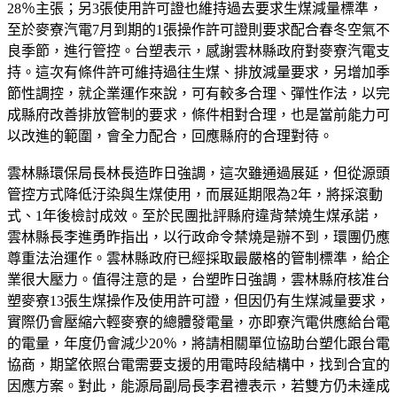
28％主張；另3張使用許可證也維持過去要求生煤減量標準，
至於麥寮汽電7月到期的1張操作許可證則要求配合春冬空氣不
良季節，進行管控。台塑表示，感謝雲林縣政府對麥寮汽電支
持。這次有條件許可維持過往生煤、排放減量要求，另增加季
節性調控，就企業運作來說，可有較多合理、彈性作法，以完
成縣府改善排放管制的要求，條件相對合理，也是當前能力可
以改進的範圍，會全力配合，回應縣府的合理對待。
雲林縣環保局長林長造昨日強調，這次雖通過展延，但從源頭
管控方式降低汙染與生煤使用，而展延期限為2年，將採滾動
式、1年後檢討成效。至於民團批評縣府違背禁燒生煤承諾，
雲林縣長李進勇昨指出，以行政命令禁燒是辦不到，環團仍應
尊重法治運作。雲林縣政府已經採取最嚴格的管制標準，給企
業很大壓力。值得注意的是，台塑昨日強調，雲林縣府核准台
塑麥寮13張生煤操作及使用許可證，但因仍有生煤減量要求，
實際仍會壓縮六輕麥寮的總體發電量，亦即寮汽電供應給台電
的電量，年度仍會減少20％，將請相關單位協助台塑化跟台電
協商，期望依照台電需要支援的用電時段結構中，找到合宜的
因應方案。對此，能源局副局長李君禮表示，若雙方仍未達成