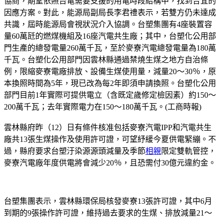
協商，期望依照台電需要支援的用電時段結構中，找到合宜的
因應方案。對此，能源局副局長李君禮表示，若雙方仍未達成
共識，屆時能源局會視狀況介入協調。台塑集團有4座裝置容
量60萬瓩的燃煤機組及16座汽電共生廠；其中，台塑化公用部
門生產的總發電量260萬千瓦，至於麥寮汽電總發電量為180萬
千瓦。台塑化公用部門因雲林縣通過禁燒生煤之地方自治條
例，限縮麥寮電廠排放、設備生煤使用量，減量20～30％，原
本換照時間為5年，現已改為每2年即須申請換照。台塑化公用
部門目前1年實際可提供電立（含既定歲修定檢因素）約150～
200萬千瓦；去年實際電力在150～180萬千瓦。(工商時報)
雲林縣府昨（12）日有條件核准包括麥寮汽電IPP和汽電共生
廠共13張生煤操作及使用許可證，可望紓緩今夏供電緊繃。不
過，縣府要求台塑汙染源源頭減量及季節
相親
限定雙軌管控，
麥寮汽電廠年度供電將會減少20％，且恐需付30億元違約金。
台塑集團表示，雲林縣環保局核發麥寮13張許可證，其中6月
到期的9張操作許可證，維持過去要求的生煤、排放減量21～