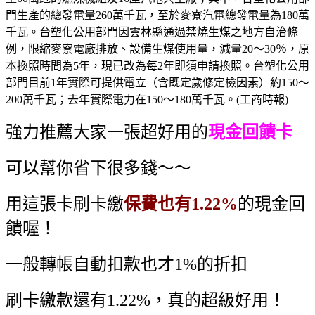
門生產的總發電量260萬千瓦，至於麥寮汽電總發電量為180萬
千瓦。台塑化公用部門因雲林縣通過禁燒生煤之地方自治條
例，限縮麥寮電廠排放、設備生煤使用量，減量20～30％，原
本換照時間為5年，現已改為每2年即須申請換照。台塑化公用
部門目前1年實際可提供電立（含既定歲修定檢因素）約150～
200萬千瓦；去年實際電力在150～180萬千瓦。(工商時報)
強力推薦大家一張超好用的
現金回饋卡
可以幫你省下很多錢～～
用這張卡刷卡繳
保費也有1.22%
的現金回
饋喔！
一般轉帳自動扣款也才1%的折扣
刷卡繳款還有1.22%，真的超級好用！