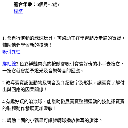
適合年齡：
6個月~2歲?
聯誼
1. 會自行滾動的球球玩具，可幫助正在學習爬及走路的寶寶，
輔助他們學習新的技能！
吸引異性
綁紅線
2.色彩鮮豔閃亮的按鍵會吸引寶寶好奇的小手去按它，
一按它就會給予燈光及音樂聲音的回應。
2.教導寶寶認識動物及聲音及介紹數字及形狀，讓寶寶了解付
出與回應的因果關係！
4.有趣好玩的滾滾球，能幫助發展寶寶整體運動的技能讓寶寶
的肢體動作發展更加靈敏！
5. 轉動上面的小瓢蟲可讓旋轉球播放悅耳的旋律。