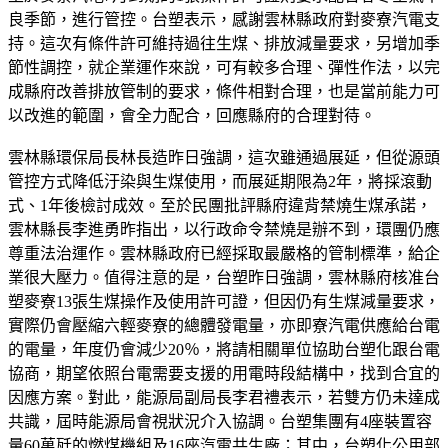
良季節，進行管控。台塑表示，感謝雲林縣政府對麥寮汽電支
持。這次有條件許可維持過往生煤、排放減量要求，另增加季
節性調控，就企業運作來說，可有較多合理、彈性作法，以完
成縣府改善排放管制的要求，條件相對合理，也是當前能力可
以改進的範圍，會全力配合，回應縣府的合理對待。
雲林縣環保局長林長造昨日強調，這次雖通過展延，但從源頭
管控方式降低汙染與生煤使用，而展延期限為2年，將採滾動
式、1年後檢討成效。至於民團批評縣府違背禁燒生煤承諾，
雲林縣長李進勇昨指出，以行政命令禁燒是辦不到，環團仍應
尊重法治運作。雲林縣政府已經採取最嚴格的管制標準，給企
業很大壓力。值得注意的是，台塑昨日強調，雲林縣府核准台
塑麥寮13張生煤操作及使用許可證，但因仍有生煤減量要求，
實際仍會壓縮六輕麥寮的總體發電量，亦即寮汽電供應給台電
的電量，年度仍會減少20％，將請相關單位協助台塑化跟台電
協商，期望依照台電需要支援的用電時段結構中，找到合宜的
因應方案。對此，能源局副局長李君禮表示，若雙方仍未達成
共識，屆時能源局會視狀況介入協調。台塑集團有4座裝置容
量60萬瓩的燃煤機組及16座汽電共生廠；其中，台塑化公用部