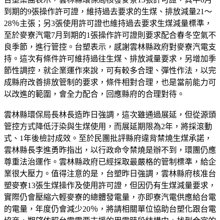
到期的9張操作許可證，維持過去要求的生煤、排放減量21～
28％主張；另3張使用許可證也維持過去要求生煤減量標準，
至於麥寮汽電7月到期的1張操作許可證則要求配合春冬空氣不
良季節，進行管控。台塑表示，感謝雲林縣政府對麥寮汽電支
持。這次有條件許可維持過往生煤、排放減量要求，另增加季
節性調控，就企業運作來說，可有較多合理、彈性作法，以完
成縣府改善排放管制的要求，條件相對合理，也是當前能力可
以改進的範圍，會全力配合，回應縣府的合理對待。
雲林縣環保局長林長造昨日強調，這次雖通過展延，但從源頭
管控方式降低汙染與生煤使用，而展延期限為2年，將採滾動
式、1年後檢討成效。至於民團批評縣府違背禁燒生煤承諾，
雲林縣長李進勇昨指出，以行政命令禁燒是辦不到，環團仍應
尊重法治運作。雲林縣政府已經採取最嚴格的管制標準，給企
業很大壓力。值得注意的是，台塑昨日強調，雲林縣府核准台
塑麥寮13張生煤操作及使用許可證，但因仍有生煤減量要求，
實際仍會壓縮六輕麥寮的總體發電量，亦即寮汽電供應給台電
的電量，年度仍會減少20％，將請相關單位協助台塑化跟台電