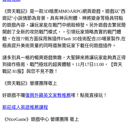
《齊天戰記》是一款3D暗黑MMOARPG網頁遊戲。遊戲以"西
遊記"小說情節為背景，具有神兵附體、神將變身等極具特點
的遊戲內容，讓玩家能在戰鬥中絕殺頻發。另外遊戲去繁就簡
開創了全新的攻防戰鬥模式，，引領玩家領略真實的戰鬥體
驗。在技??術方面採用無插件Flash 3D技術配合2D場景製作,在
極高提升美術質量的同時還無需玩家下載任何遊戲插件。
諸多別具一格的暢爽遊戲樂趣，大聖歸來將讓玩家能夠真正得
到操作極易、戰鬥極炫的超爽體驗。11月17日11:00，【齊天
戰記 81服】與您不見不散！
《齊天戰記》營運團隊敬上
好遊戲不囉
復興外籍英文家教推薦
嗦！點我直接玩！
新莊成人英語推薦課程
《NiceGame》遊戲中心 營運團隊 敬上