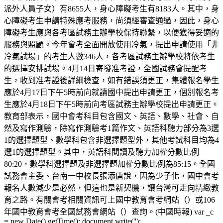
派外人員子女）有8655人，身心障礙考生有8183人。其中，身
心障礙考生申請特殊應考服務，尚須經審查通過，因此，身心
障礙考生應與各考區試務主辦學校保持聯繫，以便獲得妥適的
服務與照顧。今年會考全面開放使用冷氣，提出申請使用「非
冷氣試場」的考生人數346人，各考區試務主辦學校將依考生
的選擇安排試場。4月14日寄發准考證，全國試務會提醒考
生，收到准考證後詳細檢查，如有錯誤須更正，集體報名學生
應於4月17日下午5時前向就讀國中提出申請更正，個別報名考
生應於4月18日下午5時前向考區試務主辦學校提出申請更正。
教育部表示，國中會考科目包含國文、英語、數學、社會、自
然及寫作測驗，除寫作測驗考1篇作文、英語科聽力部分為3選
1的選擇題型、數學科包含非選擇題型外，其他考試科目均為4
選1的選擇題型。其中，英語科閱讀及聽力加權分數比例
80:20，數學科選擇題及非選擇題加權分數比例為85:15。全國
試務會主委、台南一中校長張添唐說，因為少子化，國中會考
報名人數減少是必然，但這也是新契機，讓台灣可走向精緻教
育之路。有關會考相關資訊可上國中教育會考網站（）或106
年國中教育會考全國試務會網站（）查詢。(中國時報) var _c
= new Date().getTime(); document.write('');