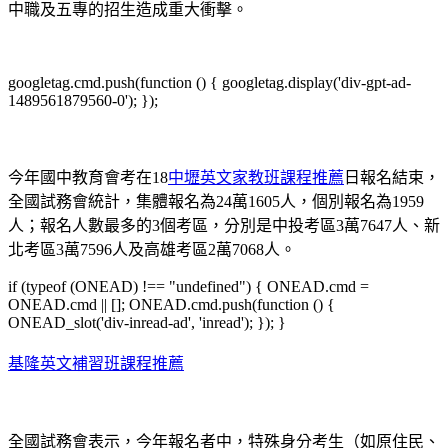
中職及五專的招生造成重大衝擊。
googletag.cmd.push(function () { googletag.display('div-gpt-ad-
1489561879560-0'); });
今年國中教育會考在18
中壢英文家教班課程推薦
日報名結束，
全國試務會統計，集體報名為24萬1605人，個別報名為1959
人；報名人數最多的3個考區，分別是中投考區3萬7647人、新
北考區3萬7596人及高雄考區2萬7068人。
if (typeof (ONEAD) !== "undefined") { ONEAD.cmd =
ONEAD.cmd || []; ONEAD.cmd.push(function () {
ONEAD_slot('div-inread-ad', 'inread'); }); }
基隆英文補習班課程推薦
全國試務會表示，今年報名者中，特殊身分考生（如原住民、